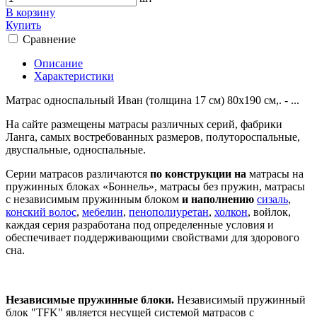
В корзину
Купить
Сравнение
Описание
Характеристики
Матрас односпальный Иван (толщина 17 см) 80х190 см,. - ...
На сайте размещены матрасы различных серий, фабрики
Ланга, самых востребованных размеров, полутороспальные,
двуспальные, односпальные.
Серии матрасов различаются
по конструкции на
матрасы на
пружинных блоках «Боннель», матрасы без пружин, матрасы
с независимым пружинным блоком
и наполнению
сизаль
,
конский волос
,
мебелин
,
пенополиуретан
,
холкон
, войлок,
каждая серия разработана под определенные условия и
обеспечивает поддерживающими свойствами для здорового
сна.
Независимые пружинные блоки.
Независимый пружинный
блок "TFK" является несущей системой матрасов с