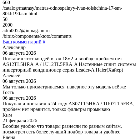
660
/catalog/matrasy/matras-odnospalnyy-ivan-tolshchina-17-sm-
80kh190-sm.html
50
2000
adm0052@inmag-nn.ru
/bitrix/components/ktoto/comments
Ваш комментарий #
Александр
06 августа 2026
Поставил этот кондей в зал 18м2 и вообще проблем нет.
AS12TL5HRA-A / 1U12TL5FRA-A Настенные сплит-системы
инверторный кондиционер серия Leader-A Haier(Хайер)
Алексей
06 августа 2026
Мы только присматриваемся, наверное эту модель всё же
Гость
06 августа 2026
Покупал и поставил в 24 году AS07TT5HRA / 1U07TL5FRA,
проблем нет нравится, только фильтры промываю
Ким
21 февраля 2026
Вообще удобно что товары разнесли по разным сайтам,
посмотрел есть более лучший подбор товара и удобнее
Елена