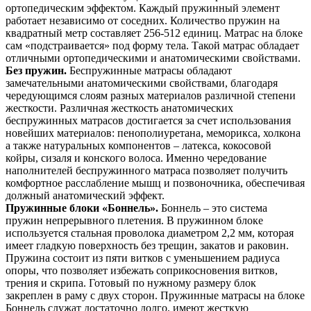
ортопедическим эффектом. Каждый пружинный элемент
работает независимо от соседних. Количество пружин на
квадратный метр составляет 256-512 единиц. Матрас на блоке
сам «подстраивается» под форму тела. Такой матрас обладает
отличными ортопедическими и анатомическими свойствами.
Без пружин.
Беспружинные матрасы обладают
замечательными анатомическими свойствами, благодаря
чередующимся слоям разных материалов различной степени
жесткости. Различная жесткость анатомических
беспружинных матрасов достигается за счет использования
новейших материалов: пенополиуретана, меморикса, холкона
а также натуральных компонентов – латекса, кокосовой
койры, сизаля и конского волоса. Именно чередование
наполнителей беспружинного матраса позволяет получить
комфортное расслабление мышц и позвоночника, обеспечивая
должный анатомический эффект.
Пружинные блоки «Боннель».
Боннель – это система
пружин непрерывного плетения. В пружинном блоке
используется стальная проволока диаметром 2,2 мм, которая
имеет гладкую поверхность без трещин, закатов и раковин.
Пружина состоит из пяти витков с уменьшением радиуса
опоры, что позволяет избежать соприкосновения витков,
трения и скрипа. Готовый по нужному размеру блок
закреплен в раму с двух сторон. Пружинные матрасы на блоке
Боннель служат достаточно долго, имеют жесткую