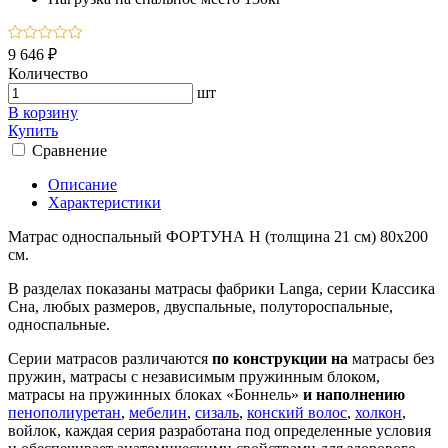
9 646 ₽
Количество
шт
В корзину
Купить
Сравнение
Описание
Характеристики
Матрас односпальный ФОРТУНА Н (толщина 21 см) 80х200
см.
В разделах показаны матрасы фабрики Langa, серии Классика
Сна, любых размеров, двуспальные, полутороспальные,
односпальные.
Серии матрасов различаются
по конструкции на
матрасы без
пружин, матрасы с независимым пружинным блоком,
матрасы на пружинных блоках «Боннель»
и наполнению
пенополиуретан
,
мебелин
,
сизаль
,
конский волос
,
холкон
,
войлок, каждая серия разработана под определенные условия