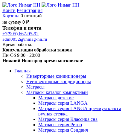
Войти
Регистрация
Корзина
0 позиций
на сумму
0 ₽
Телефон и почта
+7(905) 667-95-92
.
adm0052@inmag-nn.ru
Время работы:
Консультации обработка заявок
Пн-Сб 9:00 - 20:00
Нижний Новгород время московское
Главная
Инверторные кондиционеры
Неинверторные кондиционеры
Матрасы
Матрасы каталог компактный
Матрасы детские
Матрасы серия LANGA
Матрасы серия LANGA премиум класса
ручная стежка
Матрасы серия Классика сна
Матрасы серия Ретро
Матрасы серия Сэндвич