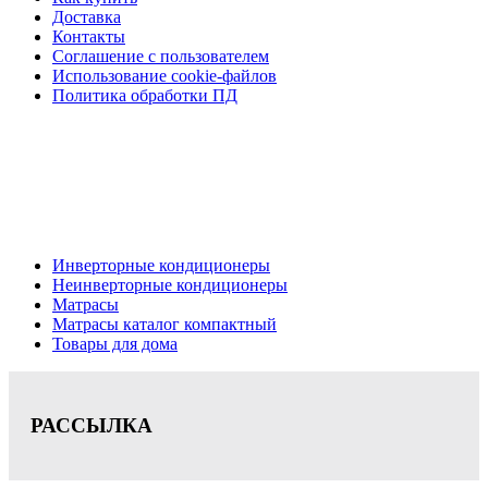
Доставка
Контакты
Соглашение с пользователем
Использование cookie-файлов
Политика обработки ПД
Кондиционеры, реечные потолки, матрасы Нижний
Новгород, консультация, расчет, доставка.
Цена на сайте носит информационный характер и не является публичной
офертой.
Инверторные кондиционеры
Неинверторные кондиционеры
Матрасы
Матрасы каталог компактный
Товары для дома
РАССЫЛКА