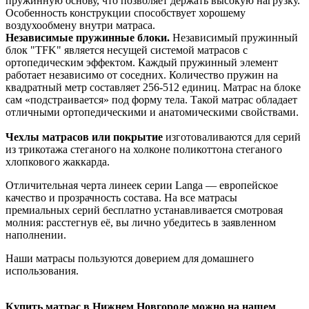
пружинную основу, что позволяет держать высокую нагрузку.
Особенность конструкции способствует хорошему
воздухообмену внутри матраса.
Независимые пружинные блоки.
Независимый пружинный
блок "TFK" является несущей системой матрасов с
ортопедическим эффектом. Каждый пружинный элемент
работает независимо от соседних. Количество пружин на
квадратный метр составляет 256-512 единиц. Матрас на блоке
сам «подстраивается» под форму тела. Такой матрас обладает
отличными ортопедическими и анатомическими свойствами.
Чехлы матрасов или покрытие
изготоваливаются для серий
из трикотажа стеганого на холконе поликоттона стеганого
хлопкового жаккарда.
Отличительная черта линеек серии Langa — европейское
качество и прозрачность состава. На все матрасы
премиальных серий бесплатно устанавливается смотровая
молния: расстегнув её, вы лично убедитесь в заявленном
наполнении.
Наши матрасы пользуются доверием для домашнего
использования.
Купить матрас в Нижнем Новгороде можно на нашем