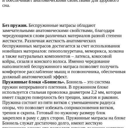
и обеспечивает анатомическими свойствами для здорового
сна.
Без пружин.
Беспружинные матрасы обладают
замечательными анатомическими свойствами, благодаря
чередующимся слоям различных материалов разной степени
жесткости. Различная жесткость анатомических
беспружинных матрасов достигается за счет использования
новейших материалов: пенополиуретана, меморикса, холкона
а также натуральных компонентов – латекса, кокосовой
койры, сизаля и конского волоса. Именно чередование
наполнителей беспружинного матраса позволяет получить
комфортное расслабление мышц и позвоночника, обеспечивая
должный анатомический эффект.
Пружинные блоки «Боннель».
Боннель – это система
пружин непрерывного плетения. В пружинном блоке
используется стальная проволока диаметром 2,2 мм, которая
имеет гладкую поверхность без трещин, закатов и раковин.
Пружина состоит из пяти витков с уменьшением радиуса
опоры, что позволяет избежать соприкосновения витков,
трения и скрипа. Готовый по нужному размеру блок
закреплен в раму с двух сторон. Пружинные матрасы на блоке
Боннель служат достаточно долго, имеют жесткую