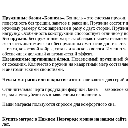
Пружинные блоки «Боннель».
Боннель – это система пружин
поверхность без трещин, закатов и раковин. Пружина состоит 
нужному размеру блок закреплен в раму с двух сторон. Пружи
нагрузку. Особенность конструкции способствует отличному в
Без пружин.
Беспружинные матрасы обладают замечательными 
жесткость анатомических беспружинных матрасов достигается 
латекса, кокосовой койры, сизаля и конского волоса. Именно
обеспечивая должный анатомический эффект.
Независимые пружинные блоки.
Независимый пружинный бло
от соседних. Количество пружин на квадратный метр составляе
и анатомическими свойствами.
Чехлы матрасов или покрытие
изготоваливаются для серий и
Отличительная черта продукции фабрики Ланга — заводское кач
её, вы лично убедитесь в заявленном наполнении.
Наши матрасы пользуются спросом для комфортного сна.
Купить матрас в Нижнем Новгороде можно на нашем сайте и
лет.