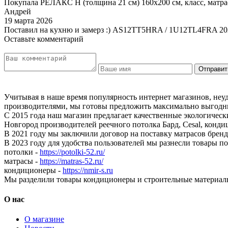
Покупала РЕЛАКС Н (толщина 21 см) 160х200 см, класс, матра
Андрей
19 марта 2026
Поставил на кухню и замерз :) AS12TT5HRA / 1U12TL4FRA 20
Оставьте комментарий
Учитывая в наше время популярность интернет магазинов, неу
производителями, мы готовы предложить максимально выгодны
С 2015 года наш магазин предлагает качественные экологичес
Новгород производителей реечного потолка Бард, Cesal, конди
В 2021 году мы заключили договор на поставку матрасов бр
В 2023 году для удобства пользователей мы разнесли товары п
потолки -
https://potolki-52.ru/
матрасы -
https://matras-52.ru/
кондиционеры -
https://nmir-s.ru
Мы разделили товары кондиционеры и строительные материал
О нас
О магазине