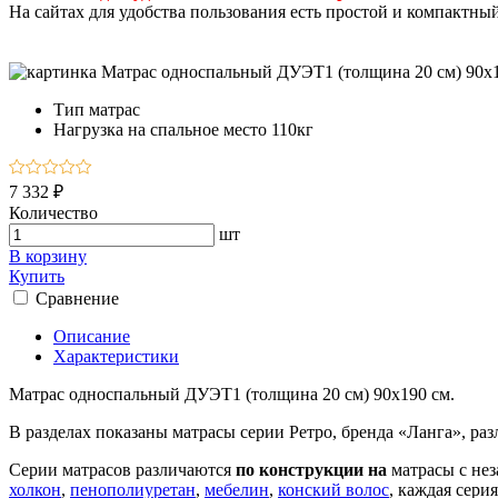
На сайтах для удобства пользования есть простой и компактны
Тип
матрас
Нагрузка на спальное место
110кг
7 332 ₽
Количество
шт
В корзину
Купить
Сравнение
Описание
Характеристики
Матрас односпальный ДУЭТ1 (толщина 20 см) 90х190 см.
В разделах показаны матрасы серии Ретро, бренда «Ланга», ра
Серии матрасов различаются
по конструкции на
матрасы с не
холкон
,
пенополиуретан
,
мебелин
,
конский волос
, каждая сери