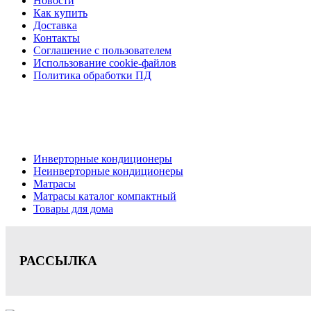
Новости
Как купить
Доставка
Контакты
Соглашение с пользователем
Использование cookie-файлов
Политика обработки ПД
Кондиционеры, реечные потолки, матрасы Нижний Новгород,
Цена на сайте носит информационный характер и не является публичной офе
Инверторные кондиционеры
Неинверторные кондиционеры
Матрасы
Матрасы каталог компактный
Товары для дома
РАССЫЛКА