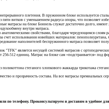
 непрерывного плетения. В пружинном блоке используется сталь
из пяти витков с уменьшением радиуса опоры, что позволяет изб
нные матрасы на блоке Боннель служат достаточно долго, имею
оздухообмену внутри матраса.
анатомическими свойствами, благодаря чередующимся слоям ра
за счет использования новейших материалов: пенополиуретана, 
 чередование наполнителей беспружинного матраса позволяет по
к "TFK" является несущей системой матрасов с ортопедическ
т 256-512 единиц. Матрас на блоке сам «подстраивается» под ф
з поликоттона стеганого хлопкового жаккарда трикотажа стегано
ество и прозрачность состава. На все матрасы премиальных сер
ли по телефону. Проконсультируем и доставим в удобное дл