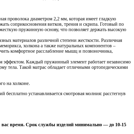
ная проволока диаметром 2,2 мм, которая имеет гладкую
ежать соприкосновения витков, трения и скрипа. Готовый по
т жесткую пружинную основу, что позволяет держать высокую
зных материалов различной степени жесткости. Различная
меморикса, холкона а также натуральных компонентов –
лучить комфортное расслабление мышц и позвоночника,
им эффектом. Каждый пружинный элемент работает независимо
орму тела. Такой матрас обладает отличными ортопедическими
го на холконе.
ий бесплатно устанавливается смотровая молния: расстегнув
я вас время. Срок службы изделий минимально — до 10-15