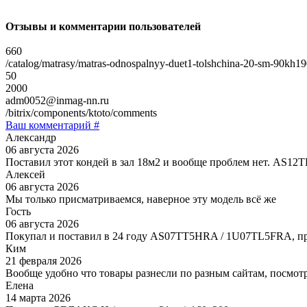
Отзывы и комментарии пользователей
660
/catalog/matrasy/matras-odnospalnyy-duet1-tolshchina-20-sm-90kh1
50
2000
adm0052@inmag-nn.ru
/bitrix/components/ktoto/comments
Ваш комментарий #
Александр
06 августа 2026
Поставил этот кондей в зал 18м2 и вообще проблем нет. AS1
Алексей
06 августа 2026
Мы только присматриваемся, наверное эту модель всё же
Гость
06 августа 2026
Покупал и поставил в 24 году AS07TT5HRA / 1U07TL5FRA, пр
Ким
21 февраля 2026
Вообще удобно что товары разнесли по разным сайтам, посмотр
Елена
14 марта 2026