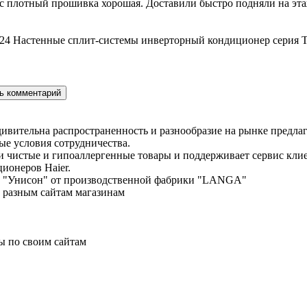
с плотный прошивка хорошая. Доставили быстро подняли на этаж
24 Настенные сплит-системы инверторный кондиционер серия T
дивительна распространенность и разнообразие на рынке предла
е условия сотрудничества.
ки чистые и гипоаллергенные товары и поддерживает сервис кл
ционеров Haier.
енд "Унисон" от производственной фабрики "LANGA"
о разным сайтам магазинам
ы по своим сайтам