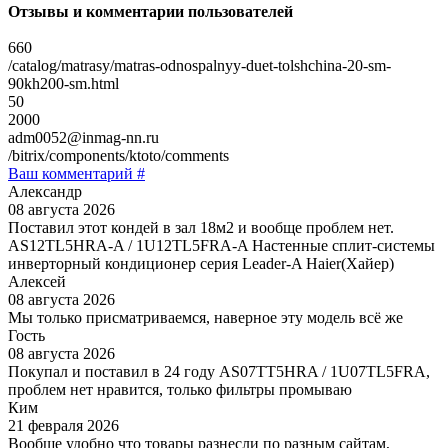
Отзывы и комментарии пользователей
660
/catalog/matrasy/matras-odnospalnyy-duet-tolshchina-20-sm-
90kh200-sm.html
50
2000
adm0052@inmag-nn.ru
/bitrix/components/ktoto/comments
Ваш комментарий #
Александр
08 августа 2026
Поставил этот кондей в зал 18м2 и вообще проблем нет.
AS12TL5HRA-A / 1U12TL5FRA-A Настенные сплит-системы
инверторный кондиционер серия Leader-A Haier(Хайер)
Алексей
08 августа 2026
Мы только присматриваемся, наверное эту модель всё же
Гость
08 августа 2026
Покупал и поставил в 24 году AS07TT5HRA / 1U07TL5FRA,
проблем нет нравится, только фильтры промываю
Ким
21 февраля 2026
Вообще удобно что товары разнесли по разным сайтам,