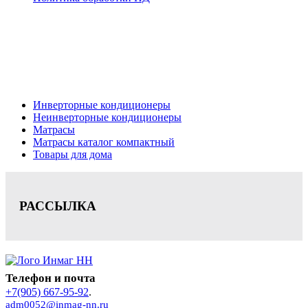
Кондиционеры, реечные потолки, матрасы Нижний
Новгород, консультация, расчет, доставка.
Цена на сайте носит информационный характер и не является публичной
офертой.
Инверторные кондиционеры
Неинверторные кондиционеры
Матрасы
Матрасы каталог компактный
Товары для дома
РАССЫЛКА
Телефон и почта
+7(905) 667-95-92
.
adm0052@inmag-nn.ru