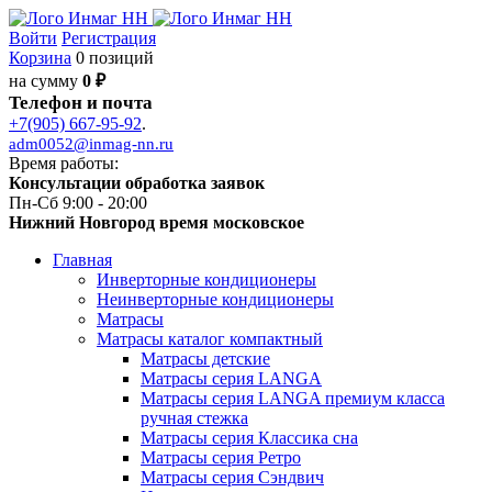
Войти
Регистрация
Корзина
0 позиций
на сумму
0 ₽
Телефон и почта
+7(905) 667-95-92
.
adm0052@inmag-nn.ru
Время работы:
Консультации обработка заявок
Пн-Сб 9:00 - 20:00
Нижний Новгород время московское
Главная
Инверторные кондиционеры
Неинверторные кондиционеры
Матрасы
Матрасы каталог компактный
Матрасы детские
Матрасы серия LANGA
Матрасы серия LANGA премиум класса
ручная стежка
Матрасы серия Классика сна
Матрасы серия Ретро
Матрасы серия Сэндвич