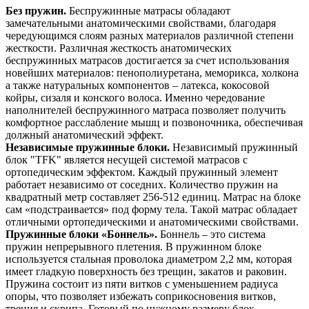
Без пружин.
Беспружинные матрасы обладают
замечательными анатомическими свойствами, благодаря
чередующимся слоям разных материалов различной степени
жесткости. Различная жесткость анатомических
беспружинных матрасов достигается за счет использования
новейших материалов: пенополиуретана, меморикса, холкона
а также натуральных компонентов – латекса, кокосовой
койры, сизаля и конского волоса. Именно чередование
наполнителей беспружинного матраса позволяет получить
комфортное расслабление мышц и позвоночника, обеспечивая
должный анатомический эффект.
Независимые пружинные блоки.
Независимый пружинный
блок "TFK" является несущей системой матрасов с
ортопедическим эффектом. Каждый пружинный элемент
работает независимо от соседних. Количество пружин на
квадратный метр составляет 256-512 единиц. Матрас на блоке
сам «подстраивается» под форму тела. Такой матрас обладает
отличными ортопедическими и анатомическими свойствами.
Пружинные блоки «Боннель».
Боннель – это система
пружин непрерывного плетения. В пружинном блоке
используется стальная проволока диаметром 2,2 мм, которая
имеет гладкую поверхность без трещин, закатов и раковин.
Пружина состоит из пяти витков с уменьшением радиуса
опоры, что позволяет избежать соприкосновения витков,
трения и скрипа. Готовый по нужному размеру блок