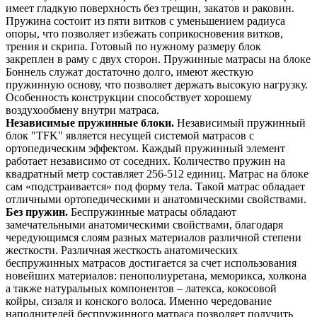
имеет гладкую поверхность без трещин, закатов и раковин.
Пружина состоит из пяти витков с уменьшением радиуса
опоры, что позволяет избежать соприкосновения витков,
трения и скрипа. Готовый по нужному размеру блок
закреплен в раму с двух сторон. Пружинные матрасы на блоке
Боннель служат достаточно долго, имеют жесткую
пружинную основу, что позволяет держать высокую нагрузку.
Особенность конструкции способствует хорошему
воздухообмену внутри матраса.
Независимые пружинные блоки.
Независимый пружинный
блок "TFK" является несущей системой матрасов с
ортопедическим эффектом. Каждый пружинный элемент
работает независимо от соседних. Количество пружин на
квадратный метр составляет 256-512 единиц. Матрас на блоке
сам «подстраивается» под форму тела. Такой матрас обладает
отличными ортопедическими и анатомическими свойствами.
Без пружин.
Беспружинные матрасы обладают
замечательными анатомическими свойствами, благодаря
чередующимся слоям разных материалов различной степени
жесткости. Различная жесткость анатомических
беспружинных матрасов достигается за счет использования
новейших материалов: пенополиуретана, меморикса, холкона
а также натуральных компонентов – латекса, кокосовой
койры, сизаля и конского волоса. Именно чередование
наполнителей беспружинного матраса позволяет получить