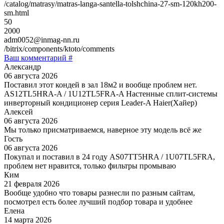
/catalog/matrasy/matras-langa-santella-tolshchina-27-sm-120kh200-
sm.html
50
2000
adm0052@inmag-nn.ru
/bitrix/components/ktoto/comments
Ваш комментарий #
Александр
06 августа 2026
Поставил этот кондей в зал 18м2 и вообще проблем нет.
AS12TL5HRA-A / 1U12TL5FRA-A Настенные сплит-системы
инверторный кондиционер серия Leader-A Haier(Хайер)
Алексей
06 августа 2026
Мы только присматриваемся, наверное эту модель всё же
Гость
06 августа 2026
Покупал и поставил в 24 году AS07TT5HRA / 1U07TL5FRA,
проблем нет нравится, только фильтры промываю
Ким
21 февраля 2026
Вообще удобно что товары разнесли по разным сайтам,
посмотрел есть более лучший подбор товара и удобнее
Елена
14 марта 2026