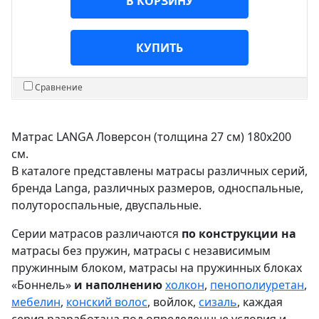
В КОРЗИНУ
КУПИТЬ
Сравнение
Матрас LANGA Ловерсон (толщина 27 см) 180х200
см.
В каталоге представлены матрасы различных серий,
бренда Langa, различных размеров, односпальные,
полутороспальные, двуспальные.
Серии матрасов различаются
по конструкции на
матрасы без пружин, матрасы с независимым
пружинным блоком, матрасы на пружинных блоках
«Боннель»
и наполнению
холкон
,
пенополиуретан
,
мебелин
,
конский волос
, войлок,
сизаль
, каждая
серия разработана под определенные условия и