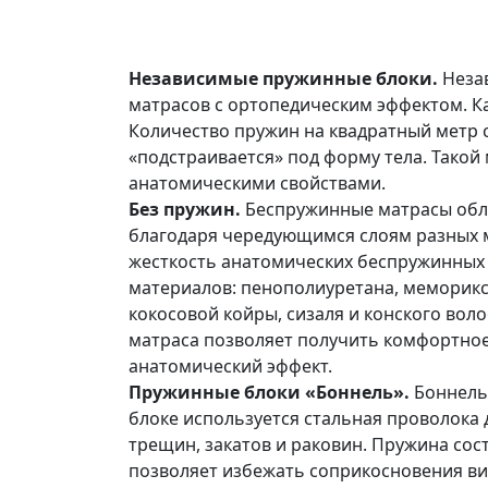
Независимые пружинные блоки.
Неза
матрасов с ортопедическим эффектом. К
Количество пружин на квадратный метр с
«подстраивается» под форму тела. Тако
анатомическими свойствами.
Без пружин.
Беспружинные матрасы обл
благодаря чередующимся слоям разных м
жесткость анатомических беспружинных 
материалов: пенополиуретана, меморикса
кокосовой койры, сизаля и конского во
матраса позволяет получить комфортно
анатомический эффект.
Пружинные блоки «Боннель».
Боннель
блоке используется стальная проволока 
трещин, закатов и раковин. Пружина сос
позволяет избежать соприкосновения вит