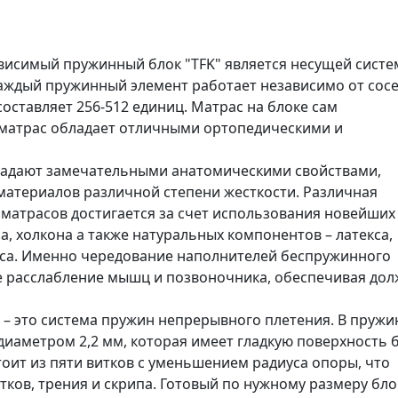
висимый пружинный блок "TFK" является несущей сист
аждый пружинный элемент работает независимо от сосе
оставляет 256-512 единиц. Матрас на блоке сам
й матрас обладает отличными ортопедическими и
адают замечательными анатомическими свойствами,
атериалов различной степени жесткости. Различная
матрасов достигается за счет использования новейших
, холкона а также натуральных компонентов – латекса,
лоса. Именно чередование наполнителей беспружинного
е расслабление мышц и позвоночника, обеспечивая до
 – это система пружин непрерывного плетения. В пруж
диаметром 2,2 мм, которая имеет гладкую поверхность 
тоит из пяти витков с уменьшением радиуса опоры, что
ков, трения и скрипа. Готовый по нужному размеру бло