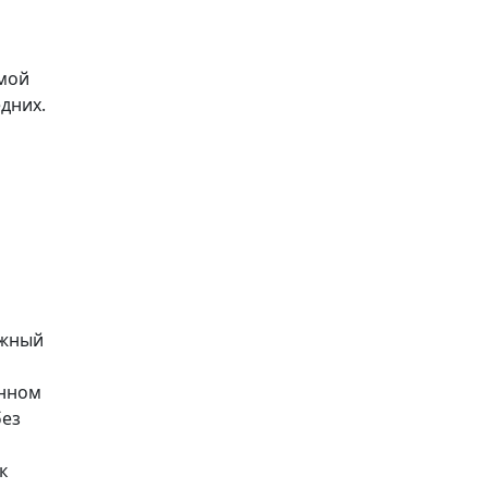
емой
дних.
лжный
инном
без
к