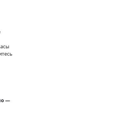
е
расы
итесь
но —