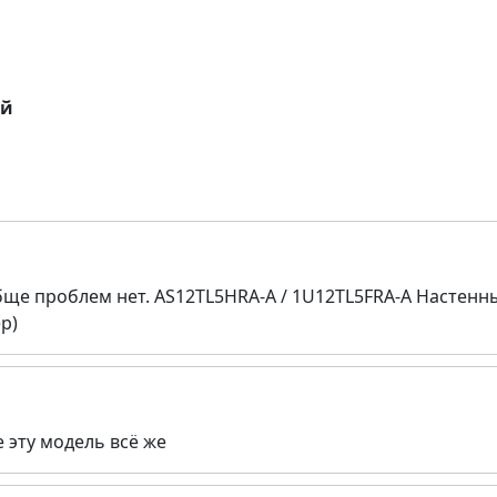
ей
обще проблем нет. AS12TL5HRA-A / 1U12TL5FRA-A Настен
р)
 эту модель всё же