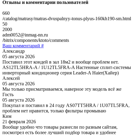
Отзывы и комментарии пользователей
660
/catalog/matrasy/matras-dvuspalnyy-tonus-plyus-160kh190-sm.html
50
2000
adm0052@inmag-nn.ru
/bitrix/components/ktoto/comments
Ваш комментарий #
Александр
05 августа 2026
Поставил этот кондей в зал 18м2 и вообще проблем нет.
AS12TL5HRA-A / 1U12TL5FRA-A Настенные сплит-системы
инверторный кондиционер серия Leader-A Haier(Хайер)
Алексей
05 августа 2026
Мы только присматриваемся, наверное эту модель всё же
Гость
05 августа 2026
Покупал и поставил в 24 году AS07TT5HRA / 1U07TL5FRA,
проблем нет нравится, только фильтры промываю
Ким
21 февраля 2026
Вообще удобно что товары разнесли по разным сайтам,
посмотрел есть более лучший подбор товара и удобнее