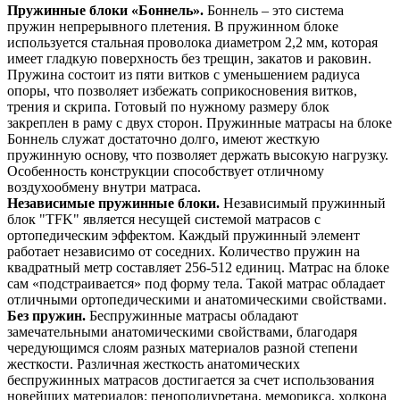
Пружинные блоки «Боннель».
Боннель – это система
пружин непрерывного плетения. В пружинном блоке
используется стальная проволока диаметром 2,2 мм, которая
имеет гладкую поверхность без трещин, закатов и раковин.
Пружина состоит из пяти витков с уменьшением радиуса
опоры, что позволяет избежать соприкосновения витков,
трения и скрипа. Готовый по нужному размеру блок
закреплен в раму с двух сторон. Пружинные матрасы на блоке
Боннель служат достаточно долго, имеют жесткую
пружинную основу, что позволяет держать высокую нагрузку.
Особенность конструкции способствует отличному
воздухообмену внутри матраса.
Независимые пружинные блоки.
Независимый пружинный
блок "TFK" является несущей системой матрасов с
ортопедическим эффектом. Каждый пружинный элемент
работает независимо от соседних. Количество пружин на
квадратный метр составляет 256-512 единиц. Матрас на блоке
сам «подстраивается» под форму тела. Такой матрас обладает
отличными ортопедическими и анатомическими свойствами.
Без пружин.
Беспружинные матрасы обладают
замечательными анатомическими свойствами, благодаря
чередующимся слоям разных материалов разной степени
жесткости. Различная жесткость анатомических
беспружинных матрасов достигается за счет использования
новейших материалов: пенополиуретана, меморикса, холкона