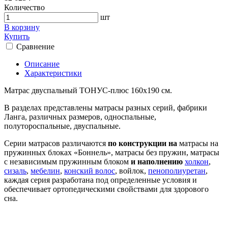
Количество
шт
В корзину
Купить
Сравнение
Описание
Характеристики
Матрас двуспальный ТОНУС-плюс 160х190 см.
В разделах представлены матрасы разных серий, фабрики
Ланга, различных размеров, односпальные,
полутороспальные, двуспальные.
Серии матрасов различаются
по конструкции на
матрасы на
пружинных блоках «Боннель», матрасы без пружин, матрасы
с независимым пружинным блоком
и наполнению
холкон
,
сизаль
,
мебелин
,
конский волос
, войлок,
пенополиуретан
,
каждая серия разработана под определенные условия и
обеспечивает ортопедическими свойствами для здорового
сна.