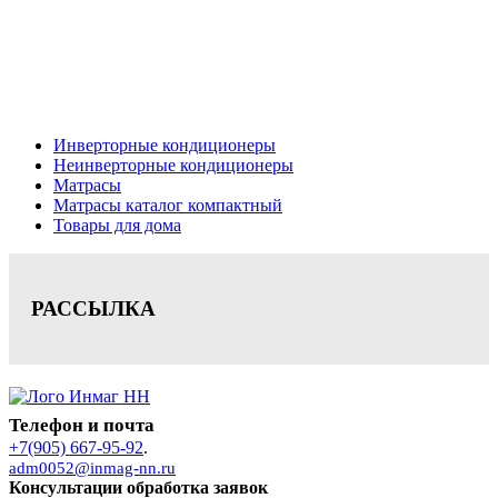
Кондиционеры, реечные потолки, матрасы Нижний
Новгород, консультация, расчет, доставка.
Цена на сайте носит информационный характер и не является публичной
офертой.
Инверторные кондиционеры
Неинверторные кондиционеры
Матрасы
Матрасы каталог компактный
Товары для дома
РАССЫЛКА
Телефон и почта
+7(905) 667-95-92
.
adm0052@inmag-nn.ru
Консультации обработка заявок