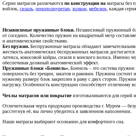
Серии матрасов различаются
по конструкции на
матрасы без 
войлок,
сизаль
,
пенополиуретан
,
холкон
,
мебелин
, каждая сер
Независимые пружинные блоки.
Независимый пружинный бло
от соседних. Количество пружин на квадратный метр составляе
и анатомическими свойствами.
Без пружин.
Беспружинные матрасы обладают замечательными 
жесткость анатомических беспружинных матрасов достигается 
латекса, кокосовой койры, сизаля и конского волоса. Именно
обеспечивая должный анатомический эффект.
Пружинные блоки «Боннель».
Боннель – это система пружин
поверхность без трещин, закатов и раковин. Пружина состоит 
нужному размеру блок закреплен в раму с двух сторон. Пружи
нагрузку. Особенность конструкции способствует отличному в
Чехлы матрасов или покрытие
изготоваливаются для серий и
Отличительная черта продукции производства г. Муром — безус
расстегнув её, вы лично убедитесь в заявленном наполнении.
Наши матрасы выбирают осознанно для комфортного сна.