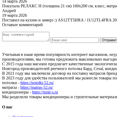
14 марта 2026
Покупала РЕЛАКС Н (толщина 21 см) 160х200 см, класс, матра
Андрей
19 марта 2026
Поставил на кухню и замерз :) AS12TT5HRA / 1U12TL4FRA 20
Оставьте комментарий
Учитывая в наше время популярность интернет магазинов, неу
производителями, мы готовы предложить максимально выгодны
С 2015 года наш магазин предлагает качественные экологичес
Новгород производителей реечного потолка Бард, Cesal, конди
В 2021 году мы заключили договор на поставку матрасов бр
В 2023 году для удобства пользователей мы разнесли товары п
потолки -
https://potolki-52.ru/
матрасы -
https://matras-52.ru/
кондиционеры -
https://nmir-s.ru
Мы разделили товары кондиционеры и строительные материал
О нас