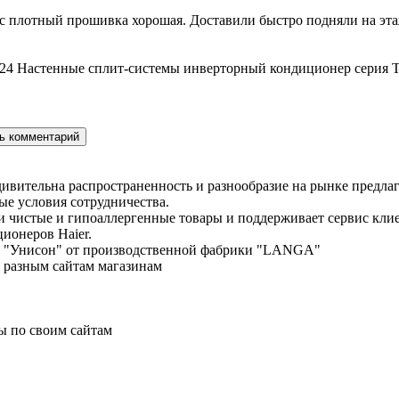
с плотный прошивка хорошая. Доставили быстро подняли на этаж
24 Настенные сплит-системы инверторный кондиционер серия T
дивительна распространенность и разнообразие на рынке предла
е условия сотрудничества.
ки чистые и гипоаллергенные товары и поддерживает сервис кл
ционеров Haier.
енд "Унисон" от производственной фабрики "LANGA"
о разным сайтам магазинам
ы по своим сайтам