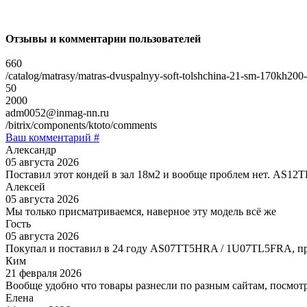
Отзывы и комментарии пользователей
660
/catalog/matrasy/matras-dvuspalnyy-soft-tolshchina-21-sm-170kh200
50
2000
adm0052@inmag-nn.ru
/bitrix/components/ktoto/comments
Ваш комментарий #
Александр
05 августа 2026
Поставил этот кондей в зал 18м2 и вообще проблем нет. AS1
Алексей
05 августа 2026
Мы только присматриваемся, наверное эту модель всё же
Гость
05 августа 2026
Покупал и поставил в 24 году AS07TT5HRA / 1U07TL5FRA, пр
Ким
21 февраля 2026
Вообще удобно что товары разнесли по разным сайтам, посмотр
Елена