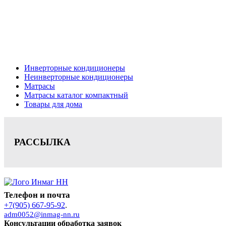
Кондиционеры, реечные потолки, матрасы Нижний
Новгород, консультация, расчет, доставка.
Цена на сайте носит информационный характер и не является публичной
офертой.
Инверторные кондиционеры
Неинверторные кондиционеры
Матрасы
Матрасы каталог компактный
Товары для дома
РАССЫЛКА
Телефон и почта
+7(905) 667-95-92
.
adm0052@inmag-nn.ru
Консультации обработка заявок