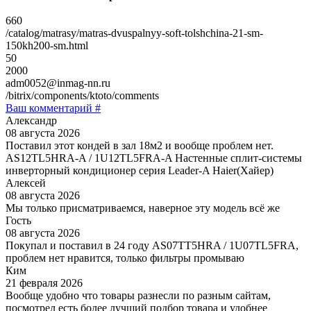
660
/catalog/matrasy/matras-dvuspalnyy-soft-tolshchina-21-sm-
150kh200-sm.html
50
2000
adm0052@inmag-nn.ru
/bitrix/components/ktoto/comments
Ваш комментарий #
Александр
08 августа 2026
Поставил этот кондей в зал 18м2 и вообще проблем нет.
AS12TL5HRA-A / 1U12TL5FRA-A Настенные сплит-системы
инверторный кондиционер серия Leader-A Haier(Хайер)
Алексей
08 августа 2026
Мы только присматриваемся, наверное эту модель всё же
Гость
08 августа 2026
Покупал и поставил в 24 году AS07TT5HRA / 1U07TL5FRA,
проблем нет нравится, только фильтры промываю
Ким
21 февраля 2026
Вообще удобно что товары разнесли по разным сайтам,
посмотрел есть более лучший подбор товара и удобнее