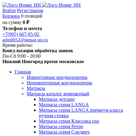
Войти
Регистрация
Корзина
0 позиций
на сумму
0 ₽
Телефон и почта
+7(905) 667-95-92
.
adm0052@inmag-nn.ru
Время работы:
Консультации обработка заявок
Пн-Сб 9:00 - 20:00
Нижний Новгород время московское
Главная
Инверторные кондиционеры
Неинверторные кондиционеры
Матрасы
Матрасы каталог компактный
Матрасы детские
Матрасы серия LANGA
Матрасы серия LANGA премиум класса
ручная стежка
Матрасы серия Классика сна
Матрасы серия Ретро
Матрасы серия Сэндвич