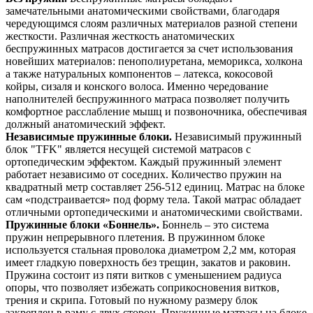
замечательными анатомическими свойствами, благодаря
чередующимся слоям различных материалов разной степени
жесткости. Различная жесткость анатомических
беспружинных матрасов достигается за счет использования
новейших материалов: пенополиуретана, меморикса, холкона
а также натуральных компонентов – латекса, кокосовой
койры, сизаля и конского волоса. Именно чередование
наполнителей беспружинного матраса позволяет получить
комфортное расслабление мышц и позвоночника, обеспечивая
должный анатомический эффект.
Независимые пружинные блоки.
Независимый пружинный
блок "TFK" является несущей системой матрасов с
ортопедическим эффектом. Каждый пружинный элемент
работает независимо от соседних. Количество пружин на
квадратный метр составляет 256-512 единиц. Матрас на блоке
сам «подстраивается» под форму тела. Такой матрас обладает
отличными ортопедическими и анатомическими свойствами.
Пружинные блоки «Боннель».
Боннель – это система
пружин непрерывного плетения. В пружинном блоке
используется стальная проволока диаметром 2,2 мм, которая
имеет гладкую поверхность без трещин, закатов и раковин.
Пружина состоит из пяти витков с уменьшением радиуса
опоры, что позволяет избежать соприкосновения витков,
трения и скрипа. Готовый по нужному размеру блок
закреплен в раму с двух сторон. Пружинные матрасы на блоке