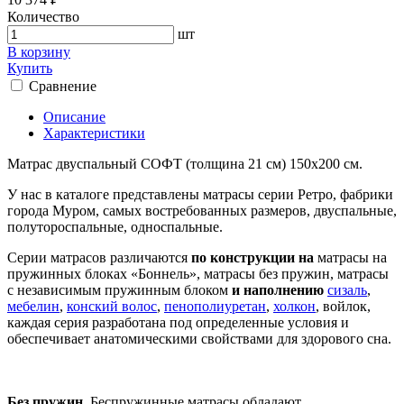
Количество
шт
В корзину
Купить
Сравнение
Описание
Характеристики
Матрас двуспальный СОФТ (толщина 21 см) 150х200 см.
У нас в каталоге представлены матрасы серии Ретро, фабрики
города Муром, самых востребованных размеров, двуспальные,
полутороспальные, односпальные.
Серии матрасов различаются
по конструкции на
матрасы на
пружинных блоках «Боннель», матрасы без пружин, матрасы
с независимым пружинным блоком
и наполнению
сизаль
,
мебелин
,
конский волос
,
пенополиуретан
,
холкон
, войлок,
каждая серия разработана под определенные условия и
обеспечивает анатомическими свойствами для здорового сна.
Без пружин.
Беспружинные матрасы обладают