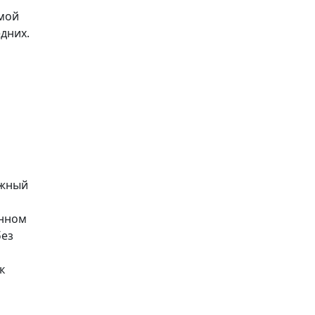
емой
дних.
лжный
инном
без
к