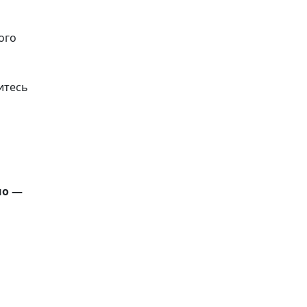
ого
итесь
но —