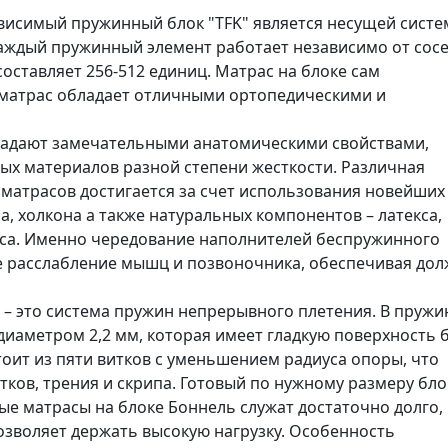
висимый пружинный блок "TFK" является несущей сист
аждый пружинный элемент работает независимо от сосе
оставляет 256-512 единиц. Матрас на блоке сам
й матрас обладает отличными ортопедическими и
адают замечательными анатомическими свойствами,
х материалов разной степени жесткости. Различная
матрасов достигается за счет использования новейших
, холкона а также натуральных компонентов – латекса,
лоса. Именно чередование наполнителей беспружинного
е расслабление мышц и позвоночника, обеспечивая до
 – это система пружин непрерывного плетения. В пруж
диаметром 2,2 мм, которая имеет гладкую поверхность 
тоит из пяти витков с уменьшением радиуса опоры, что
ков, трения и скрипа. Готовый по нужному размеру бло
ные матрасы на блоке Боннель служат достаточно долго,
озволяет держать высокую нагрузку. Особенность