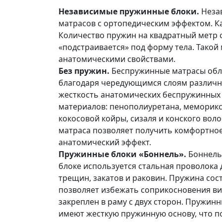
Независимые пружинные блоки.
Неза
матрасов с ортопедическим эффектом. К
Количество пружин на квадратный метр с
«подстраивается» под форму тела. Тако
анатомическими свойствами.
Без пружин.
Беспружинные матрасы обл
благодаря чередующимся слоям различны
жесткость анатомических беспружинных 
материалов: пенополиуретана, меморикса
кокосовой койры, сизаля и конского во
матраса позволяет получить комфортно
анатомический эффект.
Пружинные блоки «Боннель».
Боннель
блоке используется стальная проволока 
трещин, закатов и раковин. Пружина сос
позволяет избежать соприкосновения вит
закреплен в раму с двух сторон. Пружин
имеют жесткую пружинную основу, что п