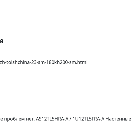
ей
izh-tolshchina-23-sm-180kh200-sm.html
ще проблем нет. AS12TL5HRA-A / 1U12TL5FRA-A Настенны