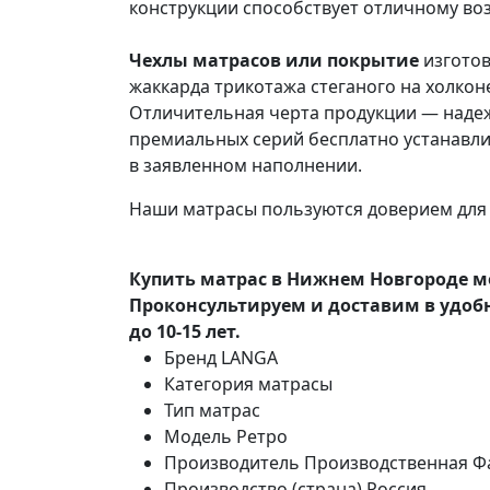
конструкции способствует отличному во
Чехлы матрасов или покрытие
изготов
жаккарда трикотажа стеганого на холкон
Отличительная черта продукции — надеж
премиальных серий бесплатно устанавлив
в заявленном наполнении.
Наши матрасы пользуются доверием для 
Купить матрас в Нижнем Новгороде м
Проконсультируем и доставим в удоб
до 10-15 лет.
Бренд
LANGA
Категория
матрасы
Тип
матрас
Модель
Ретро
Производитель
Производственная Ф
Производство (страна)
Россия