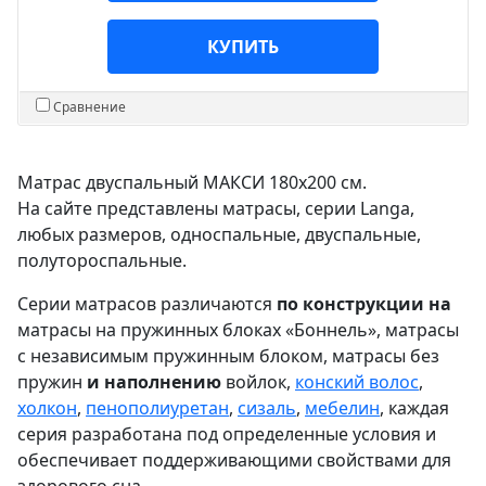
КУПИТЬ
Сравнение
Матрас двуспальный МАКСИ 180х200 см.
На сайте представлены матрасы, серии Langa,
любых размеров, односпальные, двуспальные,
полутороспальные.
Серии матрасов различаются
по конструкции на
матрасы на пружинных блоках «Боннель», матрасы
с независимым пружинным блоком, матрасы без
пружин
и наполнению
войлок,
конский волос
,
холкон
,
пенополиуретан
,
сизаль
,
мебелин
, каждая
серия разработана под определенные условия и
обеспечивает поддерживающими свойствами для
здорового сна.