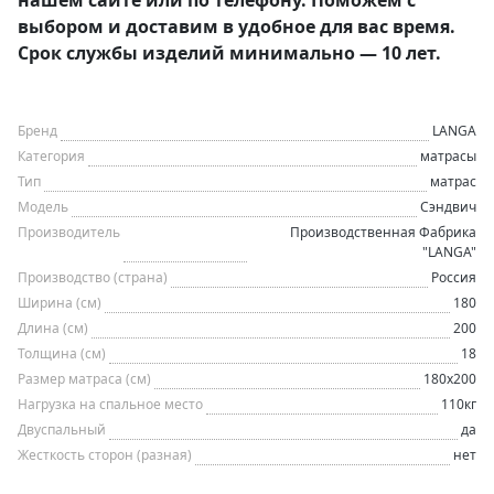
выбором и доставим в удобное для вас время.
Срок службы изделий минимально — 10 лет.
Бренд
LANGA
Категория
матрасы
Тип
матрас
Модель
Сэндвич
Производитель
Производственная Фабрика
"LANGA"
Производство (страна)
Россия
Ширина (см)
180
Длина (см)
200
Толщина (см)
18
Размер матраса (см)
180х200
Нагрузка на спальное место
110кг
Двуспальный
да
Жесткость сторон (разная)
нет