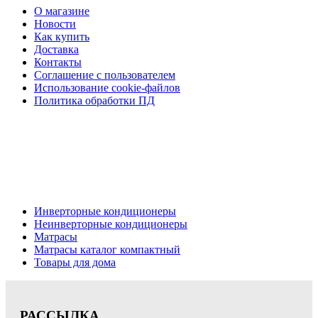
О магазине
Новости
Как купить
Доставка
Контакты
Соглашение с пользователем
Использование cookie-файлов
Политика обработки ПД
Кондиционеры, реечные потолки, матрасы Нижний
Новгород, консультация, расчет, доставка.
Цена на сайте носит информационный характер и не является публичной
офертой.
Инверторные кондиционеры
Неинверторные кондиционеры
Матрасы
Матрасы каталог компактный
Товары для дома
РАССЫЛКА