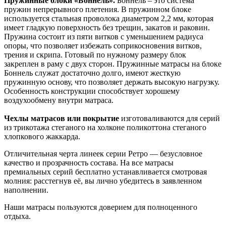
Пружинные блоки «Боннель».
Боннель – это система
пружин непрерывного плетения. В пружинном блоке
используется стальная проволока диаметром 2,2 мм, которая
имеет гладкую поверхность без трещин, закатов и раковин.
Пружина состоит из пяти витков с уменьшением радиуса
опоры, что позволяет избежать соприкосновения витков,
трения и скрипа. Готовый по нужному размеру блок
закреплен в раму с двух сторон. Пружинные матрасы на блоке
Боннель служат достаточно долго, имеют жесткую
пружинную основу, что позволяет держать высокую нагрузку.
Особенность конструкции способствует хорошему
воздухообмену внутри матраса.
Чехлы матрасов или покрытие
изготоваливаются для серий
из трикотажа стеганого на холконе поликоттона стеганого
хлопкового жаккарда.
Отличительная черта линеек серии Ретро — безусловное
качество и прозрачность состава. На все матрасы
премиальных серий бесплатно устанавливается смотровая
молния: расстегнув её, вы лично убедитесь в заявленном
наполнении.
Наши матрасы пользуются доверием для полноценного
отдыха.