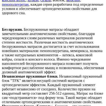
конский волос
,
холкон
,
сизаль
, войлок,
мебелин
,
пенополиуретан
, каждая серия разработана под определенные
условия и обеспечивает ортопедическими свойствами для
здорового сна.
Без пружин.
Беспружинные матрасы обладают
замечательными анатомическими свойствами, благодаря
чередующимся слоям различных материалов различной
степени жесткости. Различная жесткость анатомических
беспружинных матрасов достигается за счет использования
новейших материалов: пенополиуретана, меморикса, холкона
а также натуральных компонентов – латекса, кокосовой
койры, сизаля и конского волоса. Именно чередование
наполнителей беспружинного матраса позволяет получить
комфортное расслабление мышц и позвоночника, обеспечивая
должный анатомический эффект.
Независимые пружинные блоки.
Независимый пружинный
блок "TFK" является несущей системой матрасов с
ортопедическим эффектом. Каждый пружинный элемент
работает независимо от соседних. Количество пружин на
квадратный метр составляет 256-512 единиц. Матрас на блоке
сам «подстраивается» под форму тела. Такой матрас обладает
отличными ортопедическими и анатомическими свойствами.