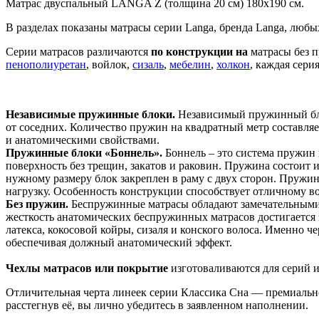
Матрас двуспальный LANGA Z (толщина 20 см) 180х190 см.
В разделах показаны матрасы серии Langa, бренда Langa, любы
Серии матрасов различаются
по конструкции на
матрасы без 
пенополиуретан
, войлок,
сизаль
,
мебелин
,
холкон
, каждая сери
Независимые пружинные блоки.
Независимый пружинный бло
от соседних. Количество пружин на квадратный метр составляе
и анатомическими свойствами.
Пружинные блоки «Боннель».
Боннель – это система пружин
поверхность без трещин, закатов и раковин. Пружина состоит 
нужному размеру блок закреплен в раму с двух сторон. Пружи
нагрузку. Особенность конструкции способствует отличному в
Без пружин.
Беспружинные матрасы обладают замечательными 
жесткость анатомических беспружинных матрасов достигается 
латекса, кокосовой койры, сизаля и конского волоса. Именно
обеспечивая должный анатомический эффект.
Чехлы матрасов или покрытие
изготоваливаются для серий и
Отличительная черта линеек серии Классика Сна — премиальное
расстегнув её, вы лично убедитесь в заявленном наполнении.