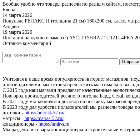
Вообще удобно что товары разнесли по разным сайтам, посмотр
Елена
14 марта 2026
Покупала РЕЛАКС Н (толщина 21 см) 160х200 см, класс, матра
Андрей
19 марта 2026
Поставил на кухню и замерз :) AS12TT5HRA / 1U12TL4FRA 20
Оставьте комментарий
Учитывая в наше время популярность интернет магазинов, неу
производителями, мы готовы предложить максимально выгодны
С 2015 года наш магазин предлагает качественные экологичес
Новгород производителей реечного потолка Бард, Cesal, конди
В 2021 году мы заключили договор на поставку матрасов бр
В 2023 году для удобства пользователей мы разнесли товары п
потолки -
https://potolki-52.ru/
матрасы -
https://matras-52.ru/
кондиционеры -
https://nmir-s.ru
Мы разделили товары кондиционеры и строительные материал