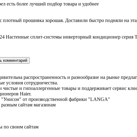
ел есть более лучший подбор товара и удобнее
с плотный прошивка хорошая. Доставили быстро подняли на этаж
24 Настенные сплит-системы инверторный кондиционер серия T
дивительна распространенность и разнообразие на рынке предла
е условия сотрудничества.
ки чистые и гипоаллергенные товары и поддерживает сервис кл
ционеров Haier.
енд "Унисон" от производственной фабрики "LANGA"
о разным сайтам магазинам
ы по своим сайтам