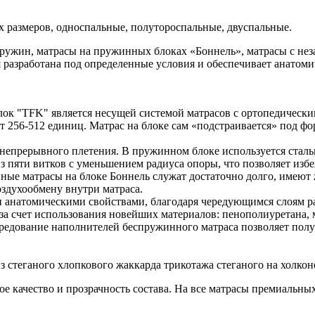
х размеров, односпальные, полутороспальные, двуспальные.
пружин, матрасы на пружинных блоках «Боннель», матрасы с 
я разработана под определенные условия и обеспечивает анатоми
к "TFK" является несущей системой матрасов с ортопедическ
т 256-512 единиц. Матрас на блоке сам «подстраивается» под ф
 непрерывного плетения. В пружинном блоке используется сталь
из пяти витков с уменьшением радиуса опоры, что позволяет изб
нные матрасы на блоке Боннель служат достаточно долго, имею
оздухообмену внутри матраса.
анатомическими свойствами, благодаря чередующимся слоям ра
за счет использования новейших материалов: пенополиуретана, 
 чередование наполнителей беспружинного матраса позволяет по
з стеганого хлопкового жаккарда трикотажа стеганого на холкон
 качество и прозрачность состава. На все матрасы премиальных