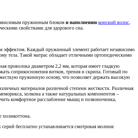
независимым пружинным блоком
и наполнению
конский волос
,
ческими свойствами для здорового сна.
им эффектом. Каждый пружинный элемент работает независимо
орму тела. Такой матрас обладает отличными ортопедическими
ная проволока диаметром 2,2 мм, которая имеет гладкую
ежать соприкосновения витков, трения и скрипа. Готовый по
т жесткую пружинную основу, что позволяет держать высокую
зличных материалов различной степени жесткости. Различная
меморикса, холкона а также натуральных компонентов –
лучить комфортное расслабление мышц и позвоночника,
е поликоттона.
 серий бесплатно устанавливается смотровая молния: