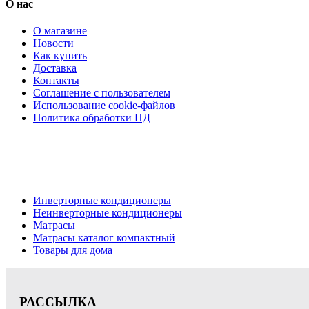
О нас
О магазине
Новости
Как купить
Доставка
Контакты
Соглашение с пользователем
Использование cookie-файлов
Политика обработки ПД
Кондиционеры, реечные потолки, матрасы Нижний Новгород,
Цена на сайте носит информационный характер и не является публичной офе
Инверторные кондиционеры
Неинверторные кондиционеры
Матрасы
Матрасы каталог компактный
Товары для дома
РАССЫЛКА