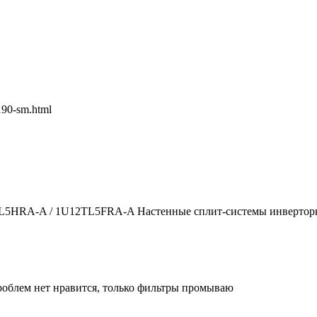
190-sm.html
2TL5HRA-A / 1U12TL5FRA-A Настенные сплит-системы инверторн
облем нет нравится, только фильтры промываю