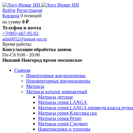
Войти
Регистрация
Корзина
0 позиций
на сумму
0 ₽
Телефон и почта
+7(905) 667-95-92
.
adm0052@inmag-nn.ru
Время работы:
Консультации обработка заявок
Пн-Сб 9:00 - 20:00
Нижний Новгород время московское
Главная
Инверторные кондиционеры
Неинверторные кондиционеры
Матрасы
Матрасы каталог компактный
Матрасы детские
Матрасы серия LANGA
Матрасы серия LANGA премиум класса ручна
Матрасы серия Классика сна
Матрасы серия Ретро
Матрасы серия Сэндвич
Наматрасники и топперы