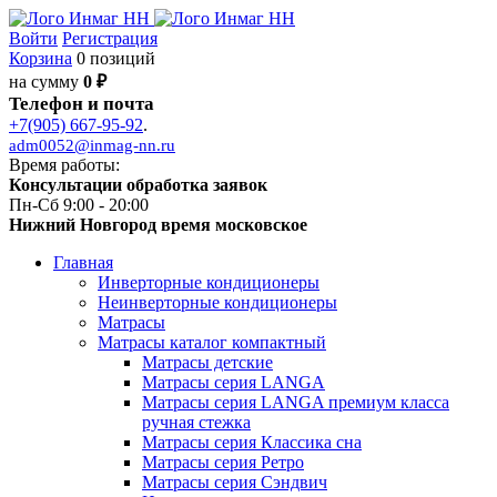
Войти
Регистрация
Корзина
0 позиций
на сумму
0 ₽
Телефон и почта
+7(905) 667-95-92
.
adm0052@inmag-nn.ru
Время работы:
Консультации обработка заявок
Пн-Сб 9:00 - 20:00
Нижний Новгород время московское
Главная
Инверторные кондиционеры
Неинверторные кондиционеры
Матрасы
Матрасы каталог компактный
Матрасы детские
Матрасы серия LANGA
Матрасы серия LANGA премиум класса
ручная стежка
Матрасы серия Классика сна
Матрасы серия Ретро
Матрасы серия Сэндвич