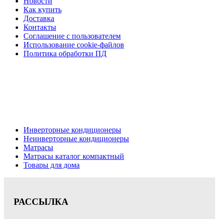
Новости
Как купить
Доставка
Контакты
Соглашение с пользователем
Использование cookie-файлов
Политика обработки ПД
Кондиционеры, реечные потолки, матрасы Нижний
Новгород, консультация, расчет, доставка.
Цена на сайте носит информационный характер и не является публичной
офертой.
Инверторные кондиционеры
Неинверторные кондиционеры
Матрасы
Матрасы каталог компактный
Товары для дома
РАССЫЛКА