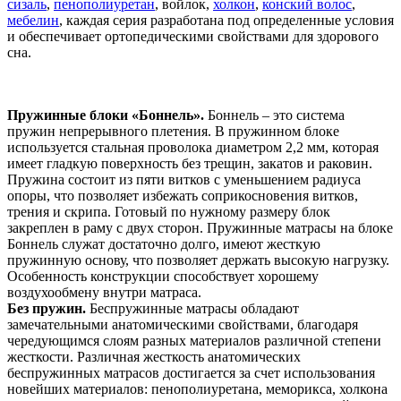
сизаль
,
пенополиуретан
, войлок,
холкон
,
конский волос
,
мебелин
, каждая серия разработана под определенные условия
и обеспечивает ортопедическими свойствами для здорового
сна.
Пружинные блоки «Боннель».
Боннель – это система
пружин непрерывного плетения. В пружинном блоке
используется стальная проволока диаметром 2,2 мм, которая
имеет гладкую поверхность без трещин, закатов и раковин.
Пружина состоит из пяти витков с уменьшением радиуса
опоры, что позволяет избежать соприкосновения витков,
трения и скрипа. Готовый по нужному размеру блок
закреплен в раму с двух сторон. Пружинные матрасы на блоке
Боннель служат достаточно долго, имеют жесткую
пружинную основу, что позволяет держать высокую нагрузку.
Особенность конструкции способствует хорошему
воздухообмену внутри матраса.
Без пружин.
Беспружинные матрасы обладают
замечательными анатомическими свойствами, благодаря
чередующимся слоям разных материалов различной степени
жесткости. Различная жесткость анатомических
беспружинных матрасов достигается за счет использования
новейших материалов: пенополиуретана, меморикса, холкона