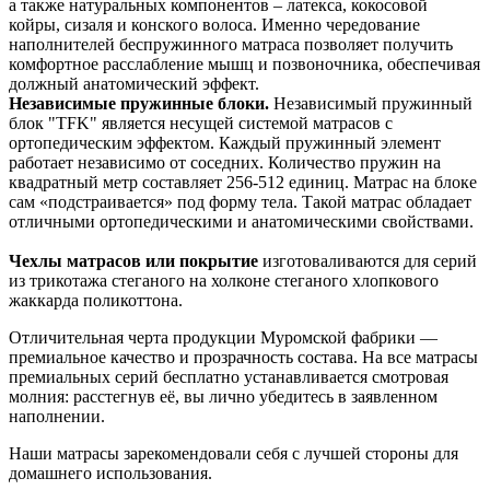
а также натуральных компонентов – латекса, кокосовой
койры, сизаля и конского волоса. Именно чередование
наполнителей беспружинного матраса позволяет получить
комфортное расслабление мышц и позвоночника, обеспечивая
должный анатомический эффект.
Независимые пружинные блоки.
Независимый пружинный
блок "TFK" является несущей системой матрасов с
ортопедическим эффектом. Каждый пружинный элемент
работает независимо от соседних. Количество пружин на
квадратный метр составляет 256-512 единиц. Матрас на блоке
сам «подстраивается» под форму тела. Такой матрас обладает
отличными ортопедическими и анатомическими свойствами.
Чехлы матрасов или покрытие
изготоваливаются для серий
из трикотажа стеганого на холконе стеганого хлопкового
жаккарда поликоттона.
Отличительная черта продукции Муромской фабрики —
премиальное качество и прозрачность состава. На все матрасы
премиальных серий бесплатно устанавливается смотровая
молния: расстегнув её, вы лично убедитесь в заявленном
наполнении.
Наши матрасы зарекомендовали себя с лучшей стороны для
домашнего использования.