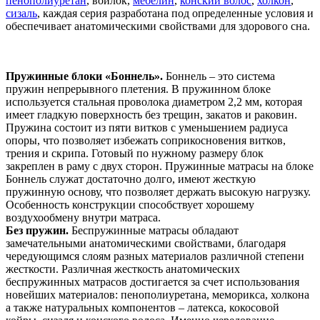
пенополиуретан
, войлок,
мебелин
,
конский волос
,
холкон
,
сизаль
, каждая серия разработана под определенные условия и
обеспечивает анатомическими свойствами для здорового сна.
Пружинные блоки «Боннель».
Боннель – это система
пружин непрерывного плетения. В пружинном блоке
используется стальная проволока диаметром 2,2 мм, которая
имеет гладкую поверхность без трещин, закатов и раковин.
Пружина состоит из пяти витков с уменьшением радиуса
опоры, что позволяет избежать соприкосновения витков,
трения и скрипа. Готовый по нужному размеру блок
закреплен в раму с двух сторон. Пружинные матрасы на блоке
Боннель служат достаточно долго, имеют жесткую
пружинную основу, что позволяет держать высокую нагрузку.
Особенность конструкции способствует хорошему
воздухообмену внутри матраса.
Без пружин.
Беспружинные матрасы обладают
замечательными анатомическими свойствами, благодаря
чередующимся слоям разных материалов различной степени
жесткости. Различная жесткость анатомических
беспружинных матрасов достигается за счет использования
новейших материалов: пенополиуретана, меморикса, холкона
а также натуральных компонентов – латекса, кокосовой