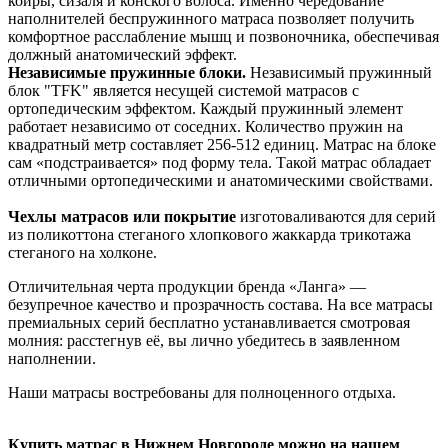
койры, сизаля и конского волоса. Именно чередование
наполнителей беспружинного матраса позволяет получить
комфортное расслабление мышц и позвоночника, обеспечивая
должный анатомический эффект.
Независимые пружинные блоки.
Независимый пружинный
блок "TFK" является несущей системой матрасов с
ортопедическим эффектом. Каждый пружинный элемент
работает независимо от соседних. Количество пружин на
квадратный метр составляет 256-512 единиц. Матрас на блоке
сам «подстраивается» под форму тела. Такой матрас обладает
отличными ортопедическими и анатомическими свойствами.
Чехлы матрасов или покрытие
изготоваливаются для серий
из поликоттона стеганого хлопкового жаккарда трикотажа
стеганого на холконе.
Отличительная черта продукции бренда «Ланга» —
безупречное качество и прозрачность состава. На все матрасы
премиальных серий бесплатно устанавливается смотровая
молния: расстегнув её, вы лично убедитесь в заявленном
наполнении.
Наши матрасы
востребованы для полноценного отдыха.
Купить матрас в Нижнем Новгороде можно на нашем