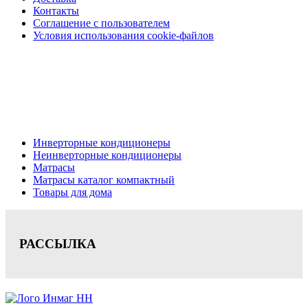
Контакты
Соглашение с пользователем
Условия использования cookie-файлов
Кондиционеры, реечные потолки, матрасы Нижний
Новгород, консультация, расчет, доставка.
Цена на сайте носит информационный характер и не является публичной
офертой.
Инверторные кондиционеры
Неинверторные кондиционеры
Матрасы
Матрасы каталог компактный
Товары для дома
РАССЫЛКА