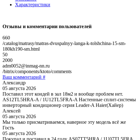
Характеристики
Отзывы и комментарии пользователей
660
/catalog/matrasy/matras-dvuspalnyy-langa-k-tolshchina-15-sm-
180kh190-sm.html
50
2000
adm0052@inmag-nn.ru
/bitrix/components/ktoto/comments
Ваш комментарий #
Александр
05 августа 2026
Поставил этот кондей в зал 18м2 и вообще проблем нет.
AS12TL5HRA-A / 1U12TL5FRA-A Настенные сплит-системы
инверторный кондиционер серия Leader-A Haier(Хайер)
Алексей
05 августа 2026
Мы только присматриваемся, наверное эту модель всё же
Гость
05 августа 2026
Покупал и поставил в 24 году AS07TT5HRA / 1U07TL5FRA,