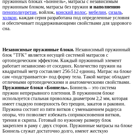
пружинных блоках «Боннель», матрасы с независимым
пружинным блоком, матрасы без пружин
и наполнению
пенополиуретан
, войлок,
конский волос
,
мебелин
,
сизаль
,
холкон
, каждая серия разработана под определенные условия
и обеспечивает поддерживающими свойствами для здорового
сна.
Независимые пружинные блоки.
Независимый пружинный
блок "TFK" является несущей системой матрасов с
ортопедическим эффектом. Каждый пружинный элемент
работает независимо от соседних. Количество пружин на
квадратный метр составляет 256-512 единиц. Матрас на блоке
сам «подстраивается» под форму тела. Такой матрас обладает
отличными ортопедическими и анатомическими свойствами.
Пружинные блоки «Боннель».
Боннель – это система
пружин непрерывного плетения. В пружинном блоке
используется стальная проволока диаметром 2,2 мм, которая
имеет гладкую поверхность без трещин, закатов и раковин.
Пружина состоит из пяти витков с уменьшением радиуса
опоры, что позволяет избежать соприкосновения витков,
трения и скрипа. Готовый по нужному размеру блок
закреплен в раму с двух сторон. Пружинные матрасы на блоке
Боннель служат достаточно долго, имеют жесткую