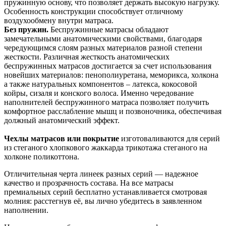
пружинную основу, что позволяет держать высокую нагрузку.
Особенность конструкции способствует отличному
воздухообмену внутри матраса.
Без пружин.
Беспружинные матрасы обладают
замечательными анатомическими свойствами, благодаря
чередующимся слоям разных материалов разной степени
жесткости. Различная жесткость анатомических
беспружинных матрасов достигается за счет использования
новейших материалов: пенополиуретана, меморикса, холкона
а также натуральных компонентов – латекса, кокосовой
койры, сизаля и конского волоса. Именно чередование
наполнителей беспружинного матраса позволяет получить
комфортное расслабление мышц и позвоночника, обеспечивая
должный анатомический эффект.
Чехлы матрасов или покрытие
изготоваливаются для серий
из стеганого хлопкового жаккарда трикотажа стеганого на
холконе поликоттона.
Отличительная черта линеек разных серий — надежное
качество и прозрачность состава. На все матрасы
премиальных серий бесплатно устанавливается смотровая
молния: расстегнув её, вы лично убедитесь в заявленном
наполнении.