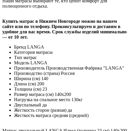
Наши матрасы выбирают те, кто ценит комфорт для
полноценного отдыха.
Купить матрас в Нижнем Новгороде можно на нашем
сайте или по телефону. Проконсультируем и доставим в
удобное для вас время. Срок службы изделий минимально
— от 10 лет.
Бренд
LANGA
Категория
матрасы
Тип
матрас
Модель
LANGA
Производитель
Производственная Фабрика "LANGA"
Производство (страна)
Россия
Ширина (см)
140
Длина (см)
200
Толщина (см)
23
Размер матраса (см)
140х200
Нагрузка на спальное место
130кг
Двуспальный
да
Жесткость сторон (разная)
да
Жесткость матраса
средняя (средний)
Матрас двуспальный LANGA Идеал (толщина 23 см) 140х200