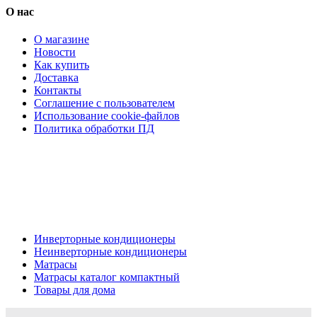
О нас
О магазине
Новости
Как купить
Доставка
Контакты
Соглашение с пользователем
Использование cookie-файлов
Политика обработки ПД
Кондиционеры, реечные потолки, матрасы Нижний
Новгород, консультация, расчет, доставка.
Цена на сайте носит информационный характер и не является публичной
офертой.
Инверторные кондиционеры
Неинверторные кондиционеры
Матрасы
Матрасы каталог компактный
Товары для дома