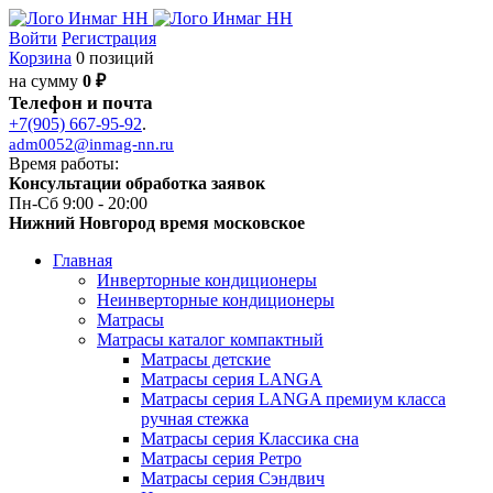
Войти
Регистрация
Корзина
0 позиций
на сумму
0 ₽
Телефон и почта
+7(905) 667-95-92
.
adm0052@inmag-nn.ru
Время работы:
Консультации обработка заявок
Пн-Сб 9:00 - 20:00
Нижний Новгород время московское
Главная
Инверторные кондиционеры
Неинверторные кондиционеры
Матрасы
Матрасы каталог компактный
Матрасы детские
Матрасы серия LANGA
Матрасы серия LANGA премиум класса
ручная стежка
Матрасы серия Классика сна
Матрасы серия Ретро
Матрасы серия Сэндвич