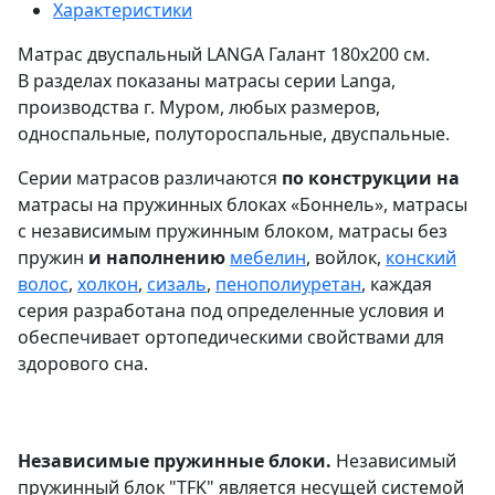
Характеристики
Матрас двуспальный LANGA Галант 180х200 см.
В разделах показаны матрасы серии Langa,
производства г. Муром, любых размеров,
односпальные, полутороспальные, двуспальные.
Серии матрасов различаются
по конструкции на
матрасы на пружинных блоках «Боннель», матрасы
с независимым пружинным блоком, матрасы без
пружин
и наполнению
мебелин
, войлок,
конский
волос
,
холкон
,
сизаль
,
пенополиуретан
, каждая
серия разработана под определенные условия и
обеспечивает ортопедическими свойствами для
здорового сна.
Независимые пружинные блоки.
Независимый
пружинный блок "TFK" является несущей системой