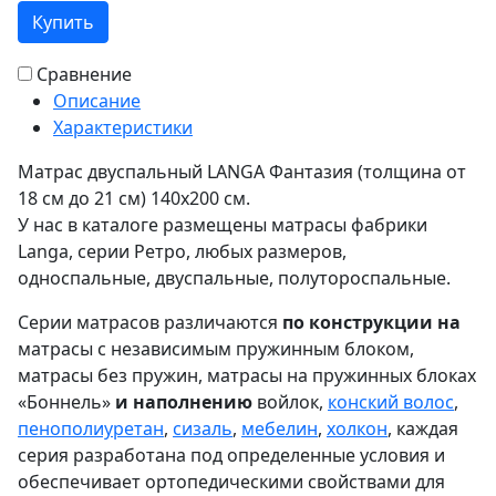
Купить
Сравнение
Описание
Характеристики
Матрас двуспальный LANGA Фантазия (толщина от
18 см до 21 см) 140х200 см.
У нас в каталоге размещены матрасы фабрики
Langa, серии Ретро, любых размеров,
односпальные, двуспальные, полутороспальные.
Серии матрасов различаются
по конструкции на
матрасы с независимым пружинным блоком,
матрасы без пружин, матрасы на пружинных блоках
«Боннель»
и наполнению
войлок,
конский волос
,
пенополиуретан
,
сизаль
,
мебелин
,
холкон
, каждая
серия разработана под определенные условия и
обеспечивает ортопедическими свойствами для