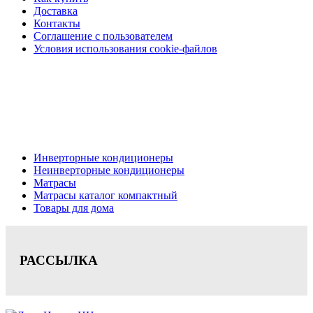
Доставка
Контакты
Соглашение с пользователем
Условия использования cookie-файлов
Кондиционеры, реечные потолки, матрасы Нижний
Новгород, консультация, расчет, доставка.
Цена на сайте носит информационный характер и не является публичной
офертой.
Инверторные кондиционеры
Неинверторные кондиционеры
Матрасы
Матрасы каталог компактный
Товары для дома
РАССЫЛКА