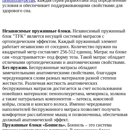
пенополиуретан
, каждая серия разработана под определенные
условия и обеспечивает поддерживающими свойствами для
здорового сна.
Независимые пружинные блоки.
Независимый пружинный
блок "TFK" является несущей системой матрасов с
ортопедическим эффектом. Каждый пружинный элемент
работает независимо от соседних. Количество пружин на
квадратный метр составляет 256-512 единиц. Матрас на блоке
сам «подстраивается» под форму тела. Такой матрас обладает
отличными ортопедическими и анатомическими свойствами.
Без пружин.
Беспружинные матрасы обладают
замечательными анатомическими свойствами, благодаря
чередующимся слоям разных материалов разной степени
жесткости. Различная жесткость анатомических
беспружинных матрасов достигается за счет использования
новейших материалов: пенополиуретана, меморикса, холкона
а также натуральных компонентов – латекса, кокосовой
койры, сизаля и конского волоса. Именно чередование
наполнителей беспружинного матраса позволяет получить
комфортное расслабление мышц и позвоночника, обеспечивая
должный анатомический эффект.
Пружинные блоки «Боннель».
Боннель – это система