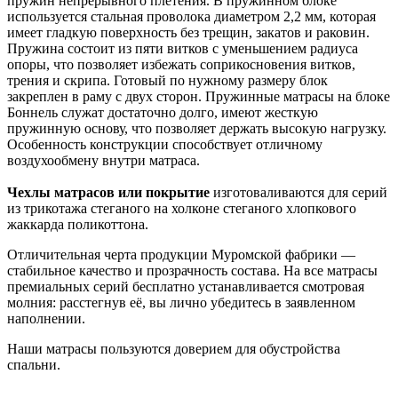
пружин непрерывного плетения. В пружинном блоке
используется стальная проволока диаметром 2,2 мм, которая
имеет гладкую поверхность без трещин, закатов и раковин.
Пружина состоит из пяти витков с уменьшением радиуса
опоры, что позволяет избежать соприкосновения витков,
трения и скрипа. Готовый по нужному размеру блок
закреплен в раму с двух сторон. Пружинные матрасы на блоке
Боннель служат достаточно долго, имеют жесткую
пружинную основу, что позволяет держать высокую нагрузку.
Особенность конструкции способствует отличному
воздухообмену внутри матраса.
Чехлы матрасов или покрытие
изготоваливаются для серий
из трикотажа стеганого на холконе стеганого хлопкового
жаккарда поликоттона.
Отличительная черта продукции Муромской фабрики —
стабильное качество и прозрачность состава. На все матрасы
премиальных серий бесплатно устанавливается смотровая
молния: расстегнув её, вы лично убедитесь в заявленном
наполнении.
Наши матрасы пользуются доверием для обустройства
спальни.