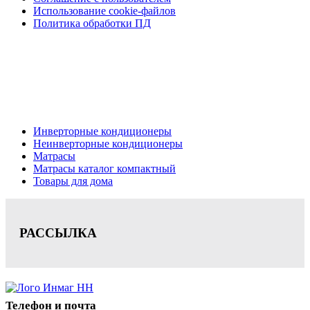
Использование cookie-файлов
Политика обработки ПД
Кондиционеры, реечные потолки, матрасы Нижний
Новгород, консультация, расчет, доставка.
Цена на сайте носит информационный характер и не является публичной
офертой.
Инверторные кондиционеры
Неинверторные кондиционеры
Матрасы
Матрасы каталог компактный
Товары для дома
РАССЫЛКА
Телефон и почта