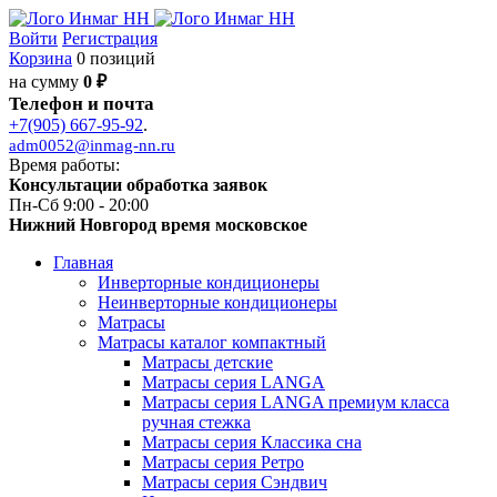
Войти
Регистрация
Корзина
0 позиций
на сумму
0 ₽
Телефон и почта
+7(905) 667-95-92
.
adm0052@inmag-nn.ru
Время работы:
Консультации обработка заявок
Пн-Сб 9:00 - 20:00
Нижний Новгород время московское
Главная
Инверторные кондиционеры
Неинверторные кондиционеры
Матрасы
Матрасы каталог компактный
Матрасы детские
Матрасы серия LANGA
Матрасы серия LANGA премиум класса
ручная стежка
Матрасы серия Классика сна
Матрасы серия Ретро
Матрасы серия Сэндвич