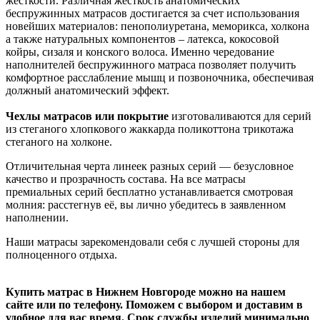
жесткости. Различная жесткость анатомических
беспружинных матрасов достигается за счет использования
новейших материалов: пенополиуретана, меморикса, холкона
а также натуральных компонентов – латекса, кокосовой
койры, сизаля и конского волоса. Именно чередование
наполнителей беспружинного матраса позволяет получить
комфортное расслабление мышц и позвоночника, обеспечивая
должный анатомический эффект.
Чехлы матрасов или покрытие
изготоваливаются для серий
из стеганого хлопкового жаккарда поликоттона трикотажа
стеганого на холконе.
Отличительная черта линеек разных серий — безусловное
качество и прозрачность состава. На все матрасы
премиальных серий бесплатно устанавливается смотровая
молния: расстегнув её, вы лично убедитесь в заявленном
наполнении.
Наши матрасы зарекомендовали себя с лучшей стороны для
полноценного отдыха.
Купить матрас в Нижнем Новгороде можно на нашем
сайте или по телефону. Поможем с выбором и доставим в
удобное для вас время. Срок службы изделий минимально