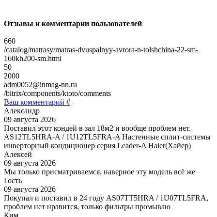
Отзывы и комментарии пользователей
660
/catalog/matrasy/matras-dvuspalnyy-avrora-n-tolshchina-22-sm-
160kh200-sm.html
50
2000
adm0052@inmag-nn.ru
/bitrix/components/ktoto/comments
Ваш комментарий #
Александр
09 августа 2026
Поставил этот кондей в зал 18м2 и вообще проблем нет.
AS12TL5HRA-A / 1U12TL5FRA-A Настенные сплит-системы
инверторный кондиционер серия Leader-A Haier(Хайер)
Алексей
09 августа 2026
Мы только присматриваемся, наверное эту модель всё же
Гость
09 августа 2026
Покупал и поставил в 24 году AS07TT5HRA / 1U07TL5FRA,
проблем нет нравится, только фильтры промываю
Ким