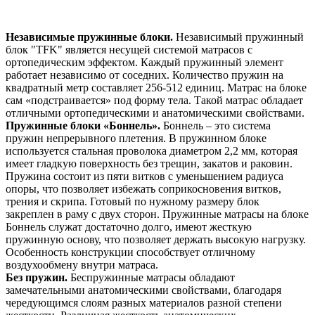
Независимые пружинные блоки.
Независимый пружинный
блок "TFK" является несущей системой матрасов с
ортопедическим эффектом. Каждый пружинный элемент
работает независимо от соседних. Количество пружин на
квадратный метр составляет 256-512 единиц. Матрас на блоке
сам «подстраивается» под форму тела. Такой матрас обладает
отличными ортопедическими и анатомическими свойствами.
Пружинные блоки «Боннель».
Боннель – это система
пружин непрерывного плетения. В пружинном блоке
используется стальная проволока диаметром 2,2 мм, которая
имеет гладкую поверхность без трещин, закатов и раковин.
Пружина состоит из пяти витков с уменьшением радиуса
опоры, что позволяет избежать соприкосновения витков,
трения и скрипа. Готовый по нужному размеру блок
закреплен в раму с двух сторон. Пружинные матрасы на блоке
Боннель служат достаточно долго, имеют жесткую
пружинную основу, что позволяет держать высокую нагрузку.
Особенность конструкции способствует отличному
воздухообмену внутри матраса.
Без пружин.
Беспружинные матрасы обладают
замечательными анатомическими свойствами, благодаря
чередующимся слоям разных материалов разной степени