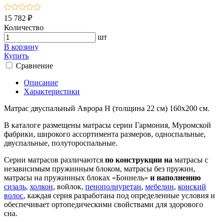
15 782 ₽
Количество
шт
В корзину
Купить
Сравнение
Описание
Характеристики
Матрас двуспальный Аврора Н (толщина 22 см) 160х200 см.
В каталоге размещены матрасы серии Гармония, Муромской
фабрики, широкого ассортимента размеров, односпальные,
двуспальные, полутороспальные.
Серии матрасов различаются
по конструкции на
матрасы с
независимым пружинным блоком, матрасы без пружин,
матрасы на пружинных блоках «Боннель»
и наполнению
сизаль
,
холкон
, войлок,
пенополиуретан
,
мебелин
,
конский
волос
, каждая серия разработана под определенные условия и
обеспечивает ортопедическими свойствами для здорового
сна.