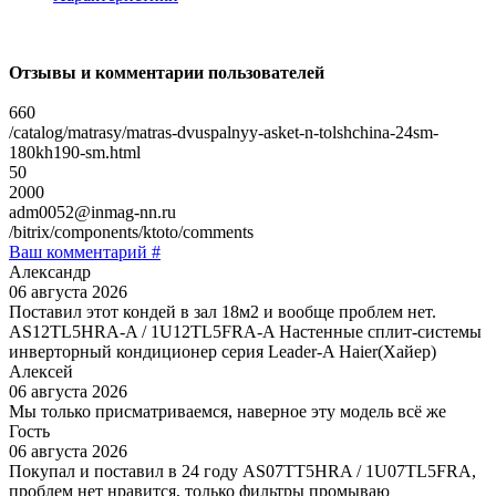
Отзывы и комментарии пользователей
660
/catalog/matrasy/matras-dvuspalnyy-asket-n-tolshchina-24sm-
180kh190-sm.html
50
2000
adm0052@inmag-nn.ru
/bitrix/components/ktoto/comments
Ваш комментарий #
Александр
06 августа 2026
Поставил этот кондей в зал 18м2 и вообще проблем нет.
AS12TL5HRA-A / 1U12TL5FRA-A Настенные сплит-системы
инверторный кондиционер серия Leader-A Haier(Хайер)
Алексей
06 августа 2026
Мы только присматриваемся, наверное эту модель всё же
Гость
06 августа 2026
Покупал и поставил в 24 году AS07TT5HRA / 1U07TL5FRA,
проблем нет нравится, только фильтры промываю