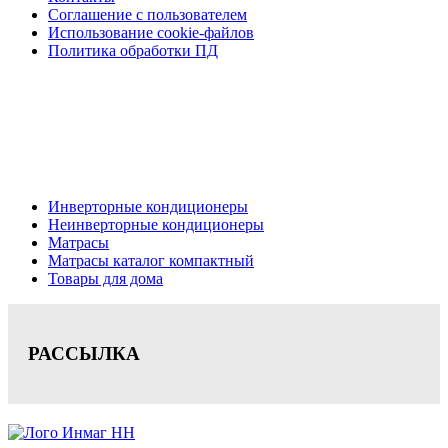
Соглашение с пользователем
Использование cookie-файлов
Политика обработки ПД
Кондиционеры, реечные потолки, матрасы Нижний
Новгород, консультация, расчет, доставка.
Цена на сайте носит информационный характер и не является публичной
офертой.
Инверторные кондиционеры
Неинверторные кондиционеры
Матрасы
Матрасы каталог компактный
Товары для дома
РАССЫЛКА