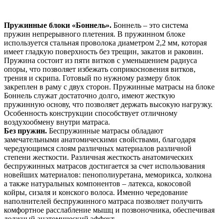
Пружинные блоки «Боннель».
Боннель – это система
пружин непрерывного плетения. В пружинном блоке
используется стальная проволока диаметром 2,2 мм, которая
имеет гладкую поверхность без трещин, закатов и раковин.
Пружина состоит из пяти витков с уменьшением радиуса
опоры, что позволяет избежать соприкосновения витков,
трения и скрипа. Готовый по нужному размеру блок
закреплен в раму с двух сторон. Пружинные матрасы на блоке
Боннель служат достаточно долго, имеют жесткую
пружинную основу, что позволяет держать высокую нагрузку.
Особенность конструкции способствует отличному
воздухообмену внутри матраса.
Без пружин.
Беспружинные матрасы обладают
замечательными анатомическими свойствами, благодаря
чередующимся слоям различных материалов различной
степени жесткости. Различная жесткость анатомических
беспружинных матрасов достигается за счет использования
новейших материалов: пенополиуретана, меморикса, холкона
а также натуральных компонентов – латекса, кокосовой
койры, сизаля и конского волоса. Именно чередование
наполнителей беспружинного матраса позволяет получить
комфортное расслабление мышц и позвоночника, обеспечивая
должный анатомический эффект.