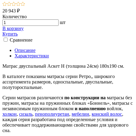
20 943 ₽
Количество
шт
В корзину
Купить
Сравнение
Описание
Характеристики
Матрас двуспальный Аскет Н (толщина 24см) 180х190 см.
В каталоге показаны матрасы серии Ретро,, широкого
ассортимента размеров, односпальные, двуспальные,
полутороспальные.
Серии матрасов различаются
по конструкции на
матрасы без
пружин, матрасы на пружинных блоках «Боннель», матрасы с
независимым пружинным блоком
и наполнению
войлок,
холкон
,
сизаль
,
пенополиуретан
,
мебелин
,
конский волос
,
каждая серия разработана под определенные условия и
обеспечивает поддерживающими свойствами для здорового
сна.