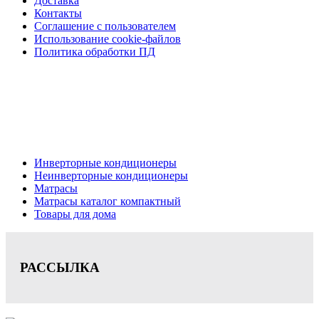
Доставка
Контакты
Соглашение с пользователем
Использование cookie-файлов
Политика обработки ПД
Кондиционеры, реечные потолки, матрасы Нижний
Новгород, консультация, расчет, доставка.
Цена на сайте носит информационный характер и не является публичной
офертой.
Инверторные кондиционеры
Неинверторные кондиционеры
Матрасы
Матрасы каталог компактный
Товары для дома
РАССЫЛКА