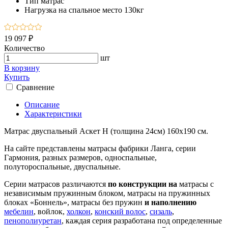
Тип
матрас
Нагрузка на спальное место
130кг
19 097 ₽
Количество
шт
В корзину
Купить
Сравнение
Описание
Характеристики
Матрас двуспальный Аскет Н (толщина 24см) 160х190 см.
На сайте представлены матрасы фабрики Ланга, серии
Гармония, разных размеров, односпальные,
полутороспальные, двуспальные.
Серии матрасов различаются
по конструкции на
матрасы с
независимым пружинным блоком, матрасы на пружинных
блоках «Боннель», матрасы без пружин
и наполнению
мебелин
, войлок,
холкон
,
конский волос
,
сизаль
,
пенополиуретан
, каждая серия разработана под определенные