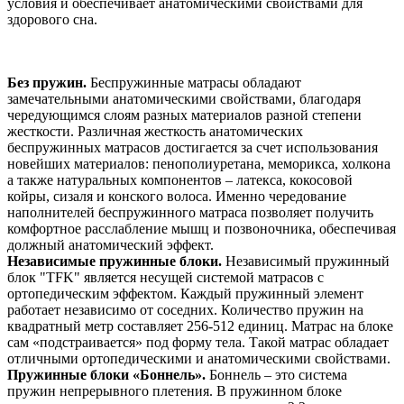
условия и обеспечивает анатомическими свойствами для
здорового сна.
Без пружин.
Беспружинные матрасы обладают
замечательными анатомическими свойствами, благодаря
чередующимся слоям разных материалов разной степени
жесткости. Различная жесткость анатомических
беспружинных матрасов достигается за счет использования
новейших материалов: пенополиуретана, меморикса, холкона
а также натуральных компонентов – латекса, кокосовой
койры, сизаля и конского волоса. Именно чередование
наполнителей беспружинного матраса позволяет получить
комфортное расслабление мышц и позвоночника, обеспечивая
должный анатомический эффект.
Независимые пружинные блоки.
Независимый пружинный
блок "TFK" является несущей системой матрасов с
ортопедическим эффектом. Каждый пружинный элемент
работает независимо от соседних. Количество пружин на
квадратный метр составляет 256-512 единиц. Матрас на блоке
сам «подстраивается» под форму тела. Такой матрас обладает
отличными ортопедическими и анатомическими свойствами.
Пружинные блоки «Боннель».
Боннель – это система
пружин непрерывного плетения. В пружинном блоке