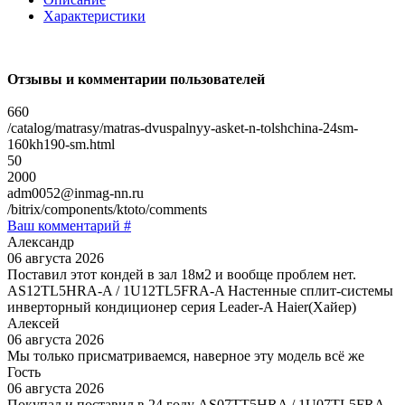
Характеристики
Отзывы и комментарии пользователей
660
/catalog/matrasy/matras-dvuspalnyy-asket-n-tolshchina-24sm-
160kh190-sm.html
50
2000
adm0052@inmag-nn.ru
/bitrix/components/ktoto/comments
Ваш комментарий #
Александр
06 августа 2026
Поставил этот кондей в зал 18м2 и вообще проблем нет.
AS12TL5HRA-A / 1U12TL5FRA-A Настенные сплит-системы
инверторный кондиционер серия Leader-A Haier(Хайер)
Алексей
06 августа 2026
Мы только присматриваемся, наверное эту модель всё же
Гость
06 августа 2026
Покупал и поставил в 24 году AS07TT5HRA / 1U07TL5FRA,