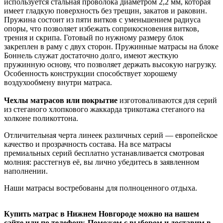
используется стальная проволока диаметром 2,2 мм, которая
имеет гладкую поверхность без трещин, закатов и раковин.
Пружина состоит из пяти витков с уменьшением радиуса
опоры, что позволяет избежать соприкосновения витков,
трения и скрипа. Готовый по нужному размеру блок
закреплен в раму с двух сторон. Пружинные матрасы на блоке
Боннель служат достаточно долго, имеют жесткую
пружинную основу, что позволяет держать высокую нагрузку.
Особенность конструкции способствует хорошему
воздухообмену внутри матраса.
Чехлы матрасов или покрытие
изготоваливаются для серий
из стеганого хлопкового жаккарда трикотажа стеганого на
холконе поликоттона.
Отличительная черта линеек различных серий — европейское
качество и прозрачность состава. На все матрасы
премиальных серий бесплатно устанавливается смотровая
молния: расстегнув её, вы лично убедитесь в заявленном
наполнении.
Наши матрасы
востребованы для полноценного отдыха.
Купить матрас в Нижнем Новгороде можно на нашем
сайте или по телефону. Поможем с выбором и доставим в