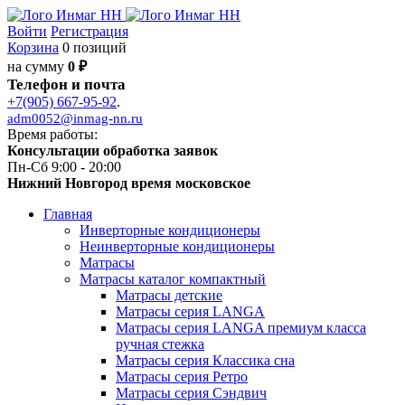
Войти
Регистрация
Корзина
0 позиций
на сумму
0 ₽
Телефон и почта
+7(905) 667-95-92
.
adm0052@inmag-nn.ru
Время работы:
Консультации обработка заявок
Пн-Сб 9:00 - 20:00
Нижний Новгород время московское
Главная
Инверторные кондиционеры
Неинверторные кондиционеры
Матрасы
Матрасы каталог компактный
Матрасы детские
Матрасы серия LANGA
Матрасы серия LANGA премиум класса
ручная стежка
Матрасы серия Классика сна
Матрасы серия Ретро
Матрасы серия Сэндвич