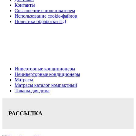
Контакты
Соглашение с пользователем
Использование cookie-файлов
Политика обработки ПД
Кондиционеры, реечные потолки, матрасы Нижний
Новгород, консультация, расчет, доставка.
Цена на сайте носит информационный характер и не является публичной
офертой.
Инверторные кондиционеры
Неинверторные кондиционеры
Матрасы
Матрасы каталог компактный
Товары для дома
РАССЫЛКА