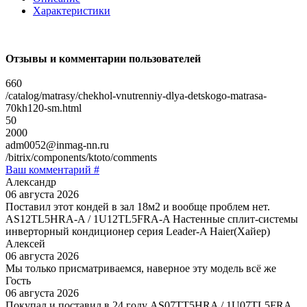
Характеристики
Отзывы и комментарии пользователей
660
/catalog/matrasy/chekhol-vnutrenniy-dlya-detskogo-matrasa-
70kh120-sm.html
50
2000
adm0052@inmag-nn.ru
/bitrix/components/ktoto/comments
Ваш комментарий #
Александр
06 августа 2026
Поставил этот кондей в зал 18м2 и вообще проблем нет.
AS12TL5HRA-A / 1U12TL5FRA-A Настенные сплит-системы
инверторный кондиционер серия Leader-A Haier(Хайер)
Алексей
06 августа 2026
Мы только присматриваемся, наверное эту модель всё же
Гость
06 августа 2026
Покупал и поставил в 24 году AS07TT5HRA / 1U07TL5FRA,