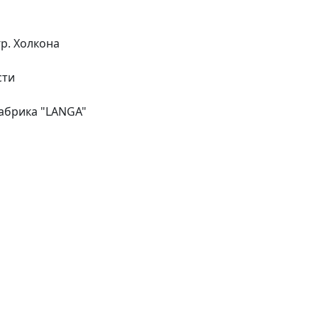
гр. Холкона
сти
абрика "LANGA"