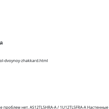
ей
hol-dvoynoy-zhakkard.html
ще проблем нет. AS12TL5HRA-A / 1U12TL5FRA-A Настенны